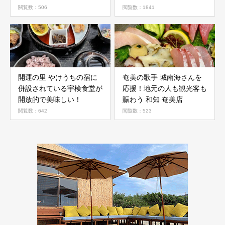
ー ビストロ
閲覧数：506
閲覧数：1841
開運の里 やけうちの宿に
奄美の歌手 城南海さんを
併設されている宇検食堂が
応援！地元の人も観光客も
開放的で美味しい！
賑わう 和知 奄美店
閲覧数：642
閲覧数：523