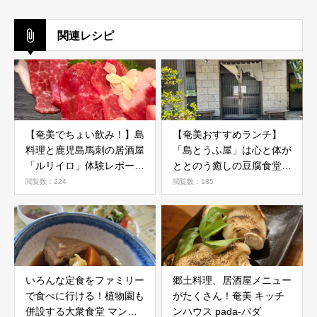
関連レシピ
【奄美でちょい飲み！】島
【奄美おすすめランチ】
料理と鹿児島馬刺の居酒屋
「島とうふ屋」は心と体が
「ルリイロ」体験レポート
ととのう癒しの豆腐食堂だ
｜スタンディングで地元と
った！
閲覧数：224
閲覧数：185
つながる夜
いろんな定食をファミリー
郷土料理、居酒屋メニュー
で食べに行ける！植物園も
がたくさん！奄美 キッチ
併設する大衆食堂 マンゴ
ンハウス pada-パダ