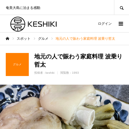
SEARCH
奄美大島に泊まる感動
ログイン
スポット
グルメ
地元の人で賑わう家庭料理 波乗り哲太
ホーム
地元の人で賑わう家庭料理 波乗り
哲太
グルメ
投稿者 :
keshiki
閲覧数：1993