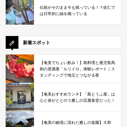
伝統がそのまま今も残っている！？佐仁で
は日常的に紬を織っている
新着スポット
【奄美でちょい飲み！】島料理と鹿児島馬
刺の居酒屋「ルリイロ」体験レポート｜ス
タンディングで地元とつながる夜
【奄美おすすめランチ】「島とうふ屋」は
心と体がととのう癒しの豆腐食堂だった！
【奄美の秘境に現れた癒しの楽園】大和