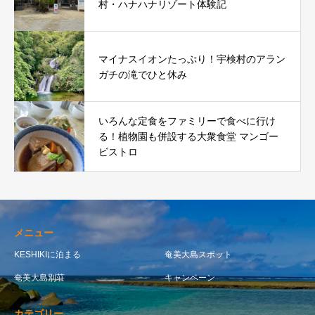
村・ハナハナリゾート体験記
マイナスイオンたっぷり！宇検村のアラン
ガチの滝でひと休み
いろんな定食をファミリーで食べに行け
る！植物園も併設する大衆食堂 マンゴー
ビストロ
メニュー
KESHIKIに泊まる
奄美大島スポット
奄美大島別荘
キャンペーン
カテゴリー