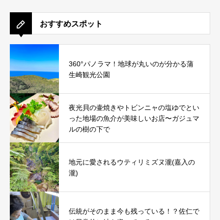
おすすめスポット
360°パノラマ！地球が丸いのが分かる蒲
生崎観光公園
夜光貝の壷焼きやトビンニャの塩ゆでとい
った地場の魚介が美味しいお店〜ガジュマ
ルの樹の下で
地元に愛されるウティリミズヌ瀧(嘉入の
瀧)
伝統がそのまま今も残っている！？佐仁で