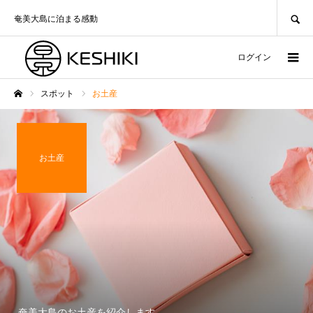
SEARCH
奄美大島に泊まる感動
ログイン
スポット
お土産
ホーム
お土産
奄美大島のお土産を紹介します。