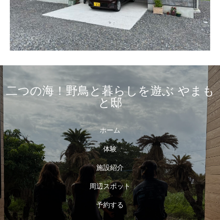
二つの海！野鳥と暮らしを遊ぶ やまも
と邸
ホーム
体験
施設紹介
周辺スポット
予約する