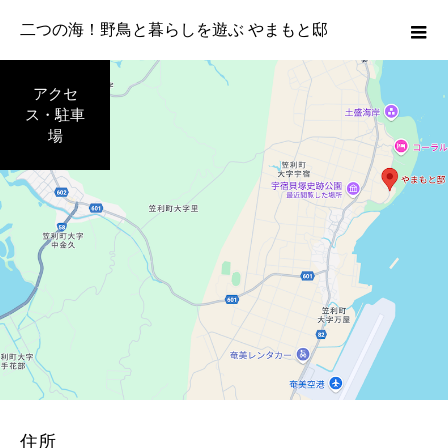
二つの海！野鳥と暮らしを遊ぶ やまもと邸
アクセ
ス・駐車
場
住所