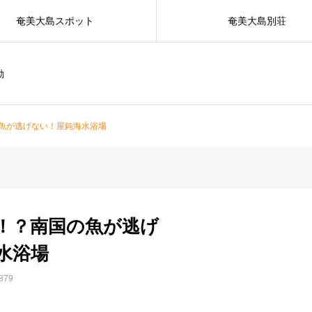
奄美大島スポット
奄美大島別荘
動
魚が逃げない！屋鈍海水浴場
！？南国の魚が逃げ
水浴場
79