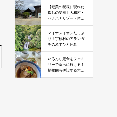
【奄美の秘境に現れた
癒しの楽園】大和村・
ハナハナリゾート体験
記
マイナスイオンたっぷ
り！宇検村のアランガ
チの滝でひと休み
いろんな定食をファミ
リーで食べに行ける！
植物園も併設する大衆
食堂 マンゴー ビスト
ロ