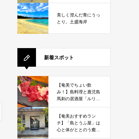
美しく澄んだ青にうっ
とり。土盛海岸
新着スポット
【奄美でちょい飲
み！】島料理と鹿児島
馬刺の居酒屋「ルリイ
ロ」体験レポート｜ス
タンディングで地元と
【奄美おすすめラン
つながる夜
チ】「島とうふ屋」は
心と体がととのう癒し
の豆腐食堂だった！